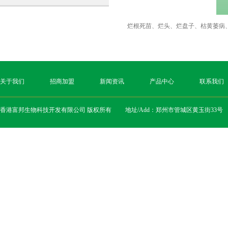
烂根死苗、烂头、烂盘子、枯黄萎病
关于我们
招商加盟
新闻资讯
产品中心
联系我们
香港富邦生物科技开发有限公司 版权所有 地址/Add：郑州市管城区黄玉街33号 电话/T